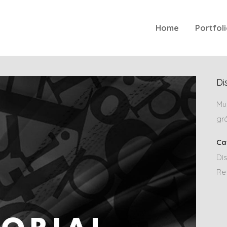
Home
Portfol
Di
Mu
gr
Ca
Dis
Re