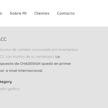
io
Sobre Mí
Clientes
Contacto
ACC
ncurso de carteles convocado por la empresa
CC con motivo de su centenario.
La
opuesta de CHADESIGN quedó en primer
gar a nivel internacional.
tegory
seño gráfico