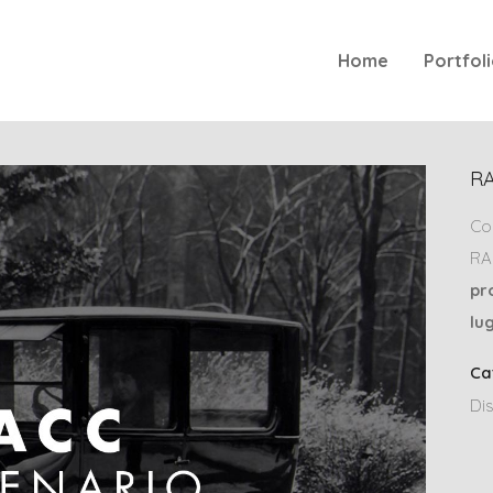
Home
Portfol
R
Co
RA
pr
lu
Ca
Di